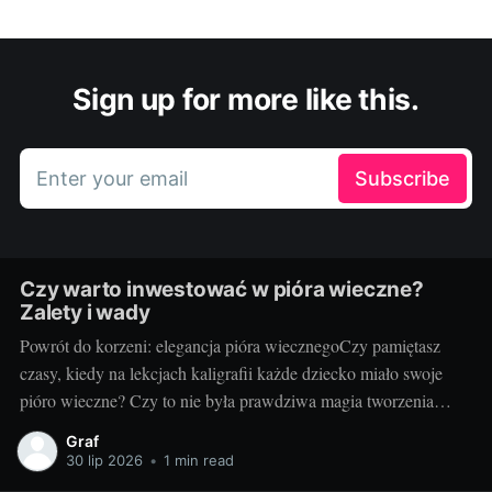
Sign up for more like this.
Enter your email
Subscribe
Czy warto inwestować w pióra wieczne?
Zalety i wady
Powrót do korzeni: elegancja pióra wiecznegoCzy pamiętasz
czasy, kiedy na lekcjach kaligrafii każde dziecko miało swoje
pióro wieczne? Czy to nie była prawdziwa magia tworzenia
pięknych, eleganckich liter? Tradycyjne pióro wieczne powraca
Graf
do łask, nie tylko wśród miłośników klasycznej kaligrafii, ale
30 lip 2026
•
1 min read
także dla tych, którzy cenią wyjątkowość i styl. Świat