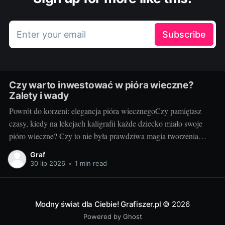
Enter your email
Subscribe
Czy warto inwestować w pióra wieczne?
Zalety i wady
Powrót do korzeni: elegancja pióra wiecznegoCzy pamiętasz
czasy, kiedy na lekcjach kaligrafii każde dziecko miało swoje
pióro wieczne? Czy to nie była prawdziwa magia tworzenia
pięknych, eleganckich liter? Tradycyjne pióro wieczne powraca
Graf
do łask, nie tylko wśród miłośników klasycznej kaligrafii, ale
30 lip 2026
•
1 min read
także dla tych, którzy cenią wyjątkowość i styl. Świat
Modny świat dla Ciebie! Grafiszer.pl
© 2026
Powered by Ghost